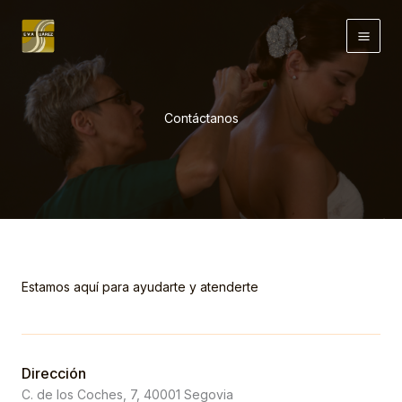
Ir
al
contenido
Contáctanos
Estamos aquí para ayudarte y atenderte
Dirección
C. de los Coches, 7, 40001 Segovia